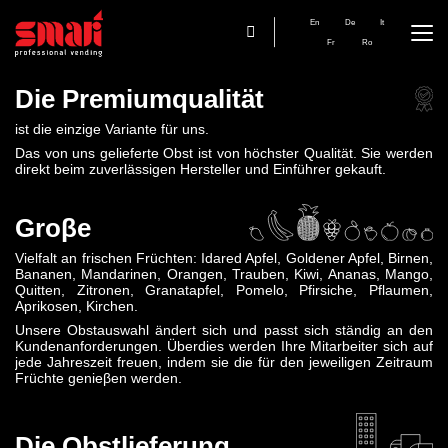
En
De
It
Fr
Ro
Die Premiumqualität
ist die einzige Variante für uns.
Das von uns gelieferte Obst ist von höchster Qualität. Sie werden
direkt beim zuverlässigen Hersteller und Einführer gekauft.
Groβe
Vielfalt an frischen Früchten: Idared Apfel, Goldener Apfel, Birnen,
Bananen, Mandarinen, Orangen, Trauben, Kiwi, Ananas, Mango,
Quitten, Zitronen, Granatapfel, Pomelo, Pfirsiche, Pflaumen,
Aprikosen, Kirchen.
Unsere Obstauswahl ändert sich und passt sich ständig an den
Kundenanforderungen. Überdies werden Ihre Mitarbeiter sich auf
jede Jahreszeit freuen, indem sie die für den jeweiligen Zeitraum
Früchte genieβen werden.
Die Obstlieferung