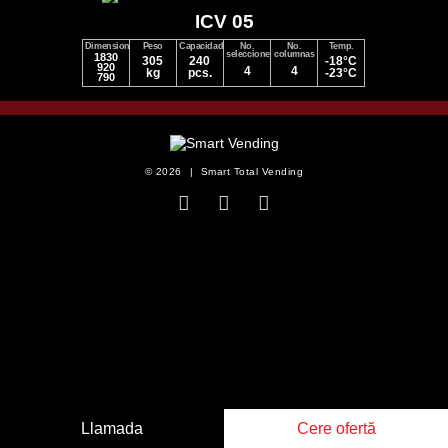
ICV 05
Dimensiones
Peso
Capacidad
No.
No.
Temp.
selecciones
columnas
1830
305
240
-18°C
920
4
4
kg
pcs.
-23°C
790
© 2026
|
Smart Total Vending
Llamada
Cere ofertă