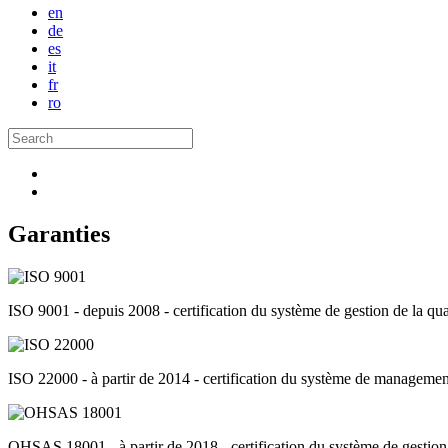
en
de
es
it
fr
ro
Garanties
ISO 9001
- depuis 2008 - certification du système de gestion de la qual
ISO 22000
- à partir de 2014 - certification du système de management
OHSAS 18001
- à partir de 2018 - certification du système de gestion