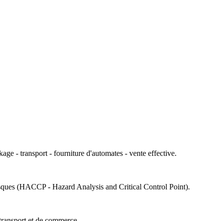
age - transport - fourniture d'automates - vente effective.
 risques (HACCP - Hazard Analysis and Critical Control Point).
e transport et de commerce.